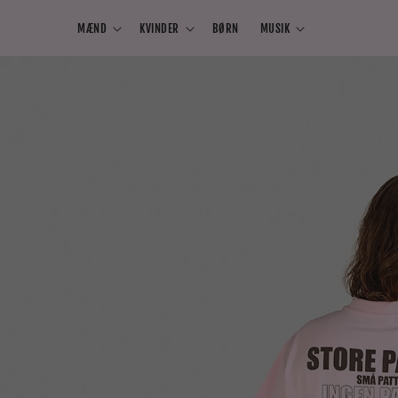
Gå til
indhold
MÆND
KVINDER
BØRN
MUSIK