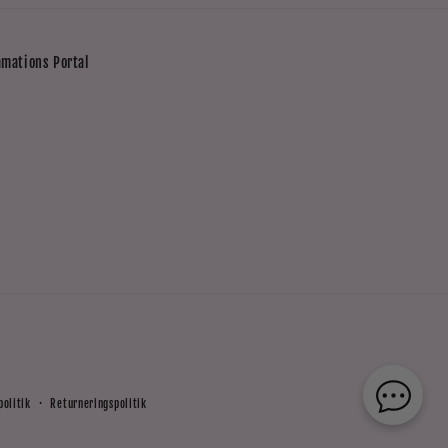
amations Portal
politik
Returneringspolitik