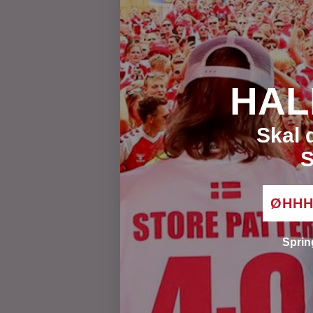
Bestil din 
HAL
Skal 
S
ØHHH 
Sprin