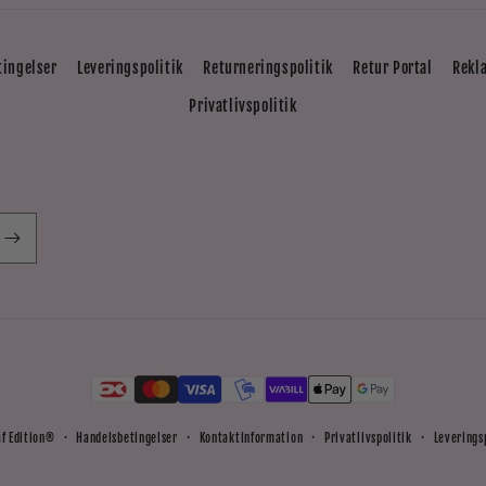
tingelser
Leveringspolitik
Returneringspolitik
Retur Portal
Rekl
Privatlivspolitik
Betalingsmetoder
af
Edition®
Handelsbetingelser
Kontaktinformation
Privatlivspolitik
Leverings