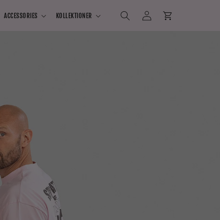
Log
Indkøbskurv
ACCESSORIES
KOLLEKTIONER
ind