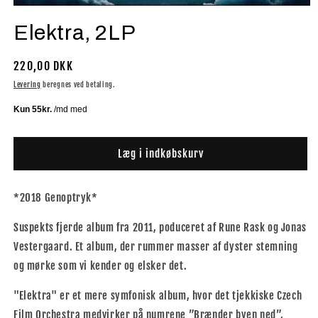
Åbn
mediet
Elektra, 2LP
1
i
modus
Normalpris
220,00 DKK
Levering
beregnes ved betaling.
Læg i indkøbskurv
*2018 Genoptryk*
Suspekts fjerde album fra 2011, poduceret af Rune Rask og Jonas
Vestergaard. Et album, der rummer masser af dyster stemning
og mørke som vi kender og elsker det.
"Elektra" er et mere symfonisk album, hvor det tjekkiske Czech
Film Orchestra medvirker på numrene ”Brænder byen ned”,