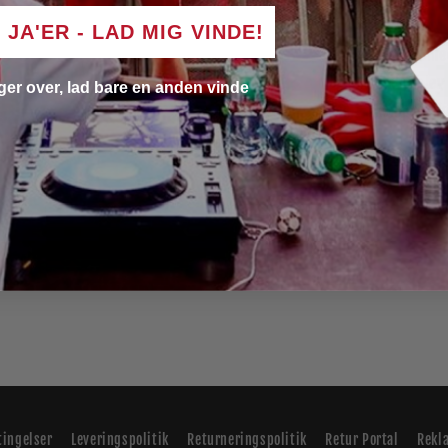
formår at forny 
JA'ER - LAD MIG VINDE!
på kompromis med
samarbejdet blev
ger over, lad bare en anden vinde
som: »kompromisl
Labyrintens Farver
TAPF Studio. Den 
mastering af alb
tingelser
Leveringspolitik
Returneringspolitik
Retur Portal
Rekl