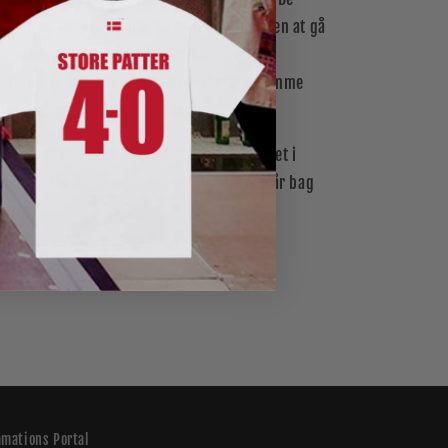
genren og eksperimenterer med denne, uden at gå
 hvad normen i markedet dikterer«. Da
 offentliggjort betegnede de Fribytterdrømme
øs rock på økologisk ecstasy«.
 er produceret af Peter Sloth, og indspillet i
anerkendte danske producer Rune Rask står bag
ummet.
amations Portal