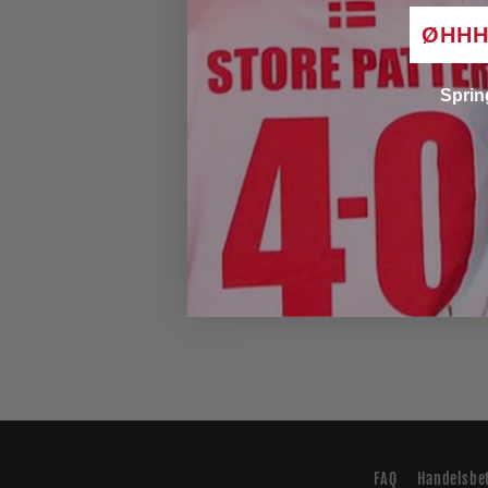
ØHHH 
Sprin
FAQ
Handelsbe