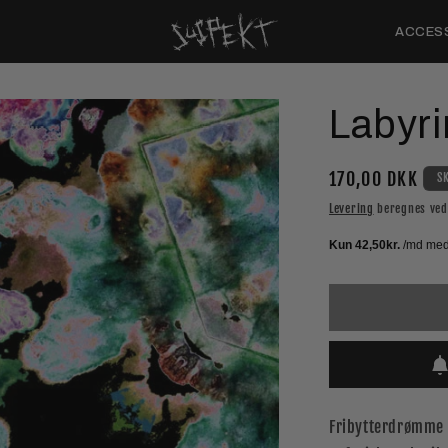
ACCES
Labyri
Normalpris
170,00 DKK
S
Levering
beregnes ved 
Fribytterdrømme 