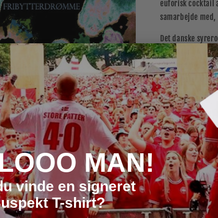
euforisk cocktail
samarbejde med, 
Det danske syrero
åbner for en unik
70'ernes psykedel
Madchester trance
tidslomme.
»Vi er syv mand, 
syv mand indehold
digtsamling, er d
LOOO MAN!
Simon, Felix & Gab
»fribyttergryden
du vinde en signeret
Der går ikke læng
uspekt T-shirt?
Fribytterdrømmes 
i hånden, Emil Si