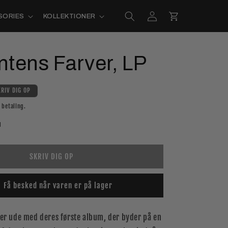
Log
Indkøbskurv
SORIES
KOLLEKTIONER
ind
ntens Farver, LP
KRIV DIG OP
betaling.
SKRIV DIG OP
Få besked når varen er på lager
er ude med deres første album, der byder på en