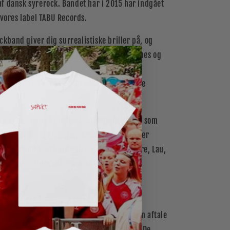
 af dansk syrerock. Bandet har i 2015 har indgået
vores label TABU Records.
ckband giver dig surrealistiske briller på, og
 & vanvittig lyd med referencer fra 60?ernes og
iske flip, samt en god portion ekstatisk
-lyd fra 80'ernes og 90'ernes storladende
og vi har lige så mange inspirationskilder, som
er«. Opkaldt efter Tom Kristensens 1920'er
e syv mand bestående af Tor, Tobias & Thure, Lau,
riele inspireret af, hvad de kan smide i
«.
e fra at TABU Records første gang hører
musik & lyrik, til at drengene står med en aftale
monsen (også kendt som Orgi-E) udtaler: »De